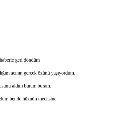
 haberle geri döndüm
ığım acının gerçek özünü yaşıyordum.
kusunu aldım buram buram.
oturdum bende hüznün meclisine