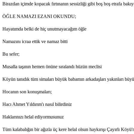
Birazdan içimde kopacak fırtınanın sessizliği gibi boş boş etrafa bakı
ÖĞLE NAMAZI EZANI OKUNDU;
Hayatımda belki de hiç unutmayacağım öğle
Namazını icraa ettik ve namaz bitti
Bu sefer;
Musalla taşının hemen önüne sıralandı hüzün meclisi
Köyün tanıdık tüm simaları büyük babamın arkadaşları yakınları büy
Hocanın son konuşmaları;
Hacı Ahmet Yıldırım'ı nasıl bilirdiniz
Haklarınızı helal ediyormusunuz
Tüm kalabalığın bir ağızla üç kere helal olsun haykırışı Çayırlı Köyü