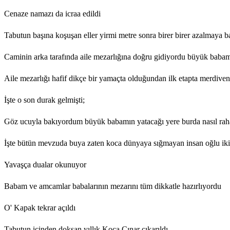
Cenaze namazı da icraa edildi
Tabutun başına koşuşan eller yirmi metre sonra birer birer azalmaya b
Caminin arka tarafında aile mezarlığına doğru gidiyordu büyük baba
Aile mezarlığı hafif dikçe bir yamaçta olduğundan ilk etapta merdiven
İşte o son durak gelmişti;
Göz ucuyla bakıyordum büyük babamın yatacağı yere burda nasıl ra
İşte bütün mevzuda buya zaten koca dünyaya sığmayan insan oğlu iki m
Yavaşça dualar okunuyor
Babam ve amcamlar babalarının mezarını tüm dikkatle hazırlıyordu
O' Kapak tekrar açıldı
Tabutun içinden doksan yıllık Koca Çınar çıkarıldı