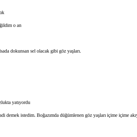
tık
ğildim o an
sada dokunsan sel olacak gibi göz yaşları.
zlukta yatıyordu
di demek istedim. Boğazımda düğümlenen göz yaşları içime içime akı