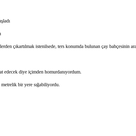
aşladı
m
lerden çıkartılmak istenilsede, ters konumda bulunan çay bahçesinin ar
hat edecek diye içimden homurdanıyordum.
etrelik bir yere sığabiliyordu.