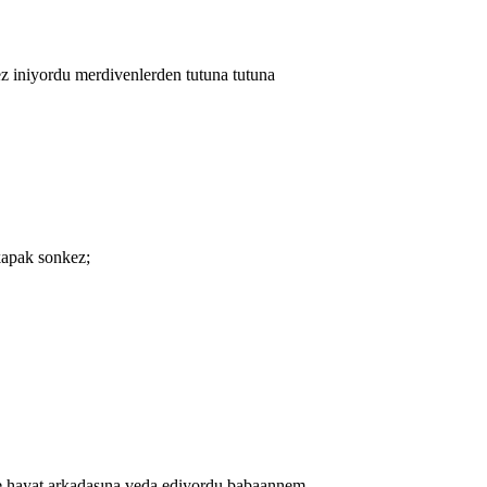
ez iniyordu merdivenlerden tutuna tutuna
kapak sonkez;
 eve hayat arkadaşına veda ediyordu babaannem