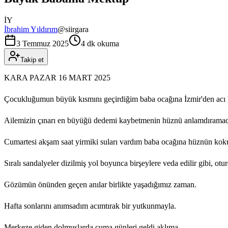
İY
İbrahim Yıldırım
@
siirgara
3 Temmuz 2025
4 dk okuma
Takip et
KARA PAZAR 16 MART 2025
Çocukluğumun büyük kısmını geçirdiğim baba ocağına İzmir'den acı
Ailemizin çınarı en büyüğü dedemi kaybetmenin hüznü anlamdıramad
Cumartesi akşam saat yirmiki suları vardım baba ocağına hüznün ko
Sıralı sandalyeler dizilmiş yol boyunca birşeylere veda edilir gibi, 
Gözümün önünden geçen anılar birlikte yaşadığımız zaman.
Hafta sonlarını anımsadım acımtırak bir yutkunmayla.
Merkeze giden dolmuşlarda cuma günleri geldi aklıma