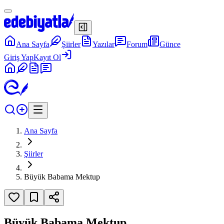
Ana Sayfa
Şiirler
Yazılar
Forum
Günce
Giriş Yap
Kayıt Ol
Ana Sayfa
Şiirler
Büyük Babama Mektup
Büyük Babama Mektup