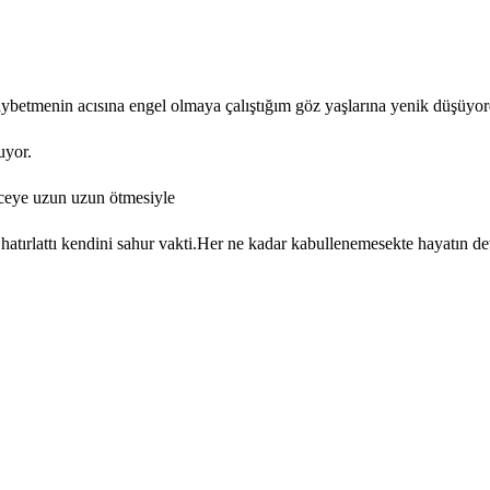
aybetmenin acısına engel olmaya çalıştığım göz yaşlarına yenik düşüyo
uyor.
eceye uzun uzun ötmesiyle
atırlattı kendini sahur vakti.Her ne kadar kabullenemesekte hayatın dev