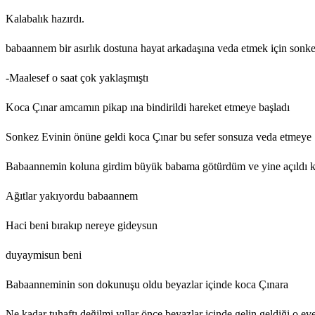
Kalabalık hazırdı.
babaannem bir asırlık dostuna hayat arkadaşına veda etmek için sonk
-Maalesef o saat çok yaklaşmıştı
Koca Çınar amcamın pikap ına bindirildi hareket etmeye başladı
Sonkez Evinin önüne geldi koca Çınar bu sefer sonsuza veda etmeye
Babaannemin koluna girdim büyük babama götürdüm ve yine açıldı 
Ağıtlar yakıyordu babaannem
Haci beni bırakıp nereye gideysun
duyaymisun beni
Babaanneminin son dokunuşu oldu beyazlar içinde koca Çınara
Ne kadar tuhaftı değilmi yıllar önce beyazlar içinde gelin geldiği o