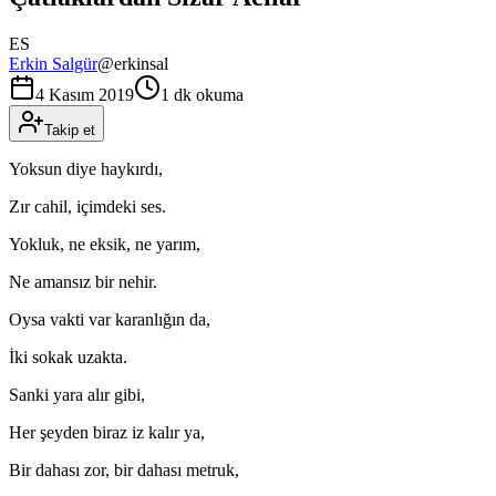
ES
Erkin Salgür
@
erkinsal
4 Kasım 2019
1 dk okuma
Takip et
Yoksun diye haykırdı,
Zır cahil, içimdeki ses.
Yokluk, ne eksik, ne yarım,
Ne amansız bir nehir.
Oysa vakti var karanlığın da,
İki sokak uzakta.
Sanki yara alır gibi,
Her şeyden biraz iz kalır ya,
Bir dahası zor, bir dahası metruk,