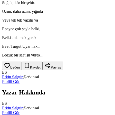
Soğuk, kör bir şehir.
Uzun, daha uzun, yığınla
Veya tek tek yazılır ya
Epeyce çok şeyle belki,
Belki anlatmak gerek.
Evet Turgut Uyar haklı,
Bozuk bir saat şu yürek...
Beğen
Kaydet
Paylaş
ES
Erkin Salgür
@
erkinsal
Profili Gör
Yazar Hakkında
ES
Erkin Salgür
@
erkinsal
Profili Gör