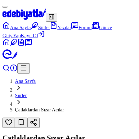
Ana Sayfa
Şiirler
Yazılar
Forum
Günce
Giriş Yap
Kayıt Ol
Ana Sayfa
Şiirler
Çatlaklardan Sızar Acılar
Çatlaklardan Sızar Acılar