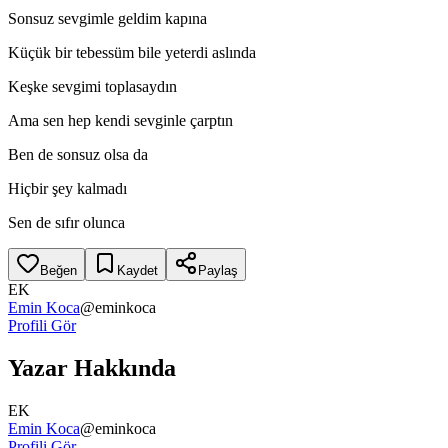
Sonsuz sevgimle geldim kapına
Küçük bir tebessüm bile yeterdi aslında
Keşke sevgimi toplasaydın
Ama sen hep kendi sevginle çarptın
Ben de sonsuz olsa da
Hiçbir şey kalmadı
Sen de sıfır olunca
Beğen
Kaydet
Paylaş
EK
Emin Koca
@
eminkoca
Profili Gör
Yazar Hakkında
EK
Emin Koca
@
eminkoca
Profili Gör