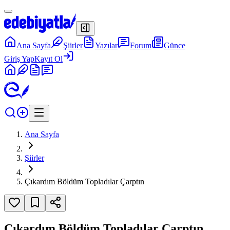
Ana Sayfa
Şiirler
Yazılar
Forum
Günce
Giriş Yap
Kayıt Ol
Ana Sayfa
Şiirler
Çıkardım Böldüm Topladılar Çarptın
Çıkardım Böldüm Topladılar Çarptın