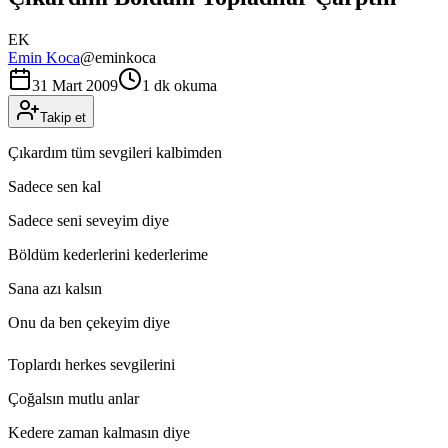
EK
Emin Koca
@
eminkoca
31 Mart 2009
1 dk okuma
Takip et
Çıkardım tüm sevgileri kalbimden
Sadece sen kal
Sadece seni seveyim diye
Böldüm kederlerini kederlerime
Sana azı kalsın
Onu da ben çekeyim diye
Toplardı herkes sevgilerini
Çoğalsın mutlu anlar
Kedere zaman kalmasın diye