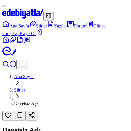
Ana Sayfa
Şiirler
Yazılar
Forum
Günce
Giriş Yap
Kayıt Ol
Ana Sayfa
Şiirler
Davetsiz Aşk
Davetsiz Aşk