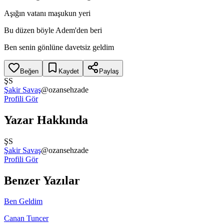
Aşığın vatanı maşukun yeri
Bu düzen böyle Adem'den beri
Ben senin gönlüne davetsiz geldim
Beğen
Kaydet
Paylaş
ŞS
Şakir Savaş
@
ozansehzade
Profili Gör
Yazar Hakkında
ŞS
Şakir Savaş
@
ozansehzade
Profili Gör
Benzer Yazılar
Ben Geldim
Canan Tuncer