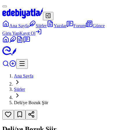
Ana Sayfa
Şiirler
Yazılar
Forum
Günce
Giriş Yap
Kayıt Ol
Ana Sayfa
Şiirler
Deli/ye Bozuk Şiir
Deli/ye Bozuk Şiir