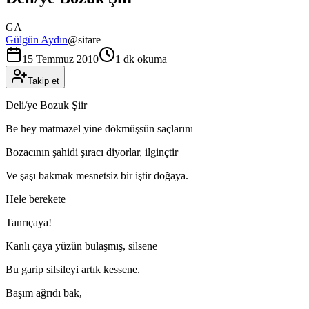
GA
Gülgün Aydın
@
sitare
15 Temmuz 2010
1 dk okuma
Takip et
Deli/ye Bozuk Şiir
Be hey matmazel yine dökmüşsün saçlarını
Bozacının şahidi şıracı diyorlar, ilginçtir
Ve şaşı bakmak mesnetsiz bir iştir doğaya.
Hele berekete
Tanrıçaya!
Kanlı çaya yüzün bulaşmış, silsene
Bu garip silsileyi artık kessene.
Başım ağrıdı bak,