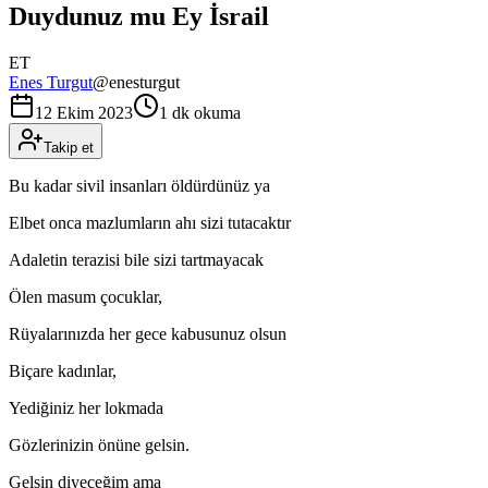
Duydunuz mu Ey İsrail
ET
Enes Turgut
@
enesturgut
12 Ekim 2023
1 dk okuma
Takip et
Bu kadar sivil insanları öldürdünüz ya
Elbet onca mazlumların ahı sizi tutacaktır
Adaletin terazisi bile sizi tartmayacak
Ölen masum çocuklar,
Rüyalarınızda her gece kabusunuz olsun
Biçare kadınlar,
Yediğiniz her lokmada
Gözlerinizin önüne gelsin.
Gelsin diyeceğim ama