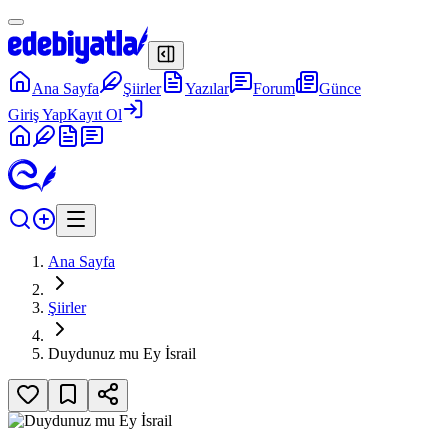
Ana Sayfa
Şiirler
Yazılar
Forum
Günce
Giriş Yap
Kayıt Ol
Ana Sayfa
Şiirler
Duydunuz mu Ey İsrail