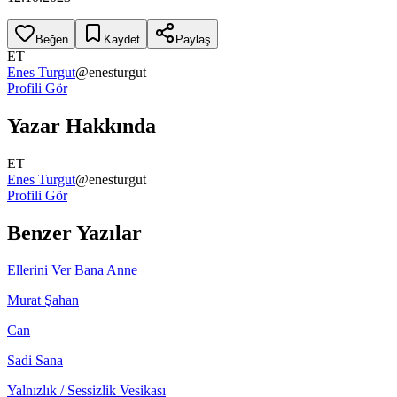
Beğen
Kaydet
Paylaş
ET
Enes Turgut
@
enesturgut
Profili Gör
Yazar Hakkında
ET
Enes Turgut
@
enesturgut
Profili Gör
Benzer Yazılar
Ellerini Ver Bana Anne
Murat Şahan
Can
Sadi Sana
Yalnızlık / Sessizlik Vesikası