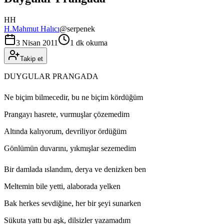
HH
H.Mahmut Halıcı
@
serpenek
3 Nisan 2011
1 dk okuma
Takip et
DUYGULAR PRANGADA
Ne biçim bilmecedir, bu ne biçim kördüğüm
Prangayı hasrete, vurmuşlar çözemedim
Altında kalıyorum, devriliyor ördüğüm
Gönlümün duvarını, yıkmışlar sezemedim
Bir damlada ıslandım, derya ve denizken ben
Meltemin bile yetti, alaborada yelken
Bak herkes sevdiğine, her bir şeyi sunarken
Sükuta yattı bu aşk, dilsizler yazamadım