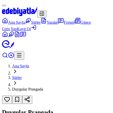
Ana Sayfa
Şiirler
Yazılar
Forum
Günce
Giriş Yap
Kayıt Ol
Ana Sayfa
Şiirler
Duygular Prangada
Duygular Prangada