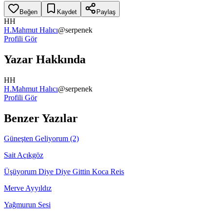
Beğen
Kaydet
Paylaş
HH
H.Mahmut Halıcı
@
serpenek
Profili Gör
Yazar Hakkında
HH
H.Mahmut Halıcı
@
serpenek
Profili Gör
Benzer Yazılar
Güneşten Geliyorum (2)
Sait Açıkgöz
Üşüyorum Diye Diye Gittin Koca Reis
Merve Ayyıldız
Yağmurun Sesi