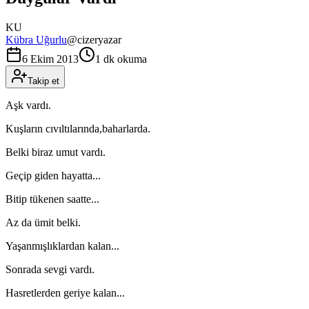
KU
Kübra Uğurlu
@
cizeryazar
6 Ekim 2013
1 dk okuma
Takip et
Aşk vardı.
Kuşların cıvıltılarında,baharlarda.
Belki biraz umut vardı.
Geçip giden hayatta...
Bitip tükenen saatte...
Az da ümit belki.
Yaşanmışlıklardan kalan...
Sonrada sevgi vardı.
Hasretlerden geriye kalan...