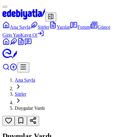
Ana Sayfa
Şiirler
Yazılar
Forum
Günce
Giriş Yap
Kayıt Ol
Ana Sayfa
Şiirler
Duygular Vardı
Duygular Vardı