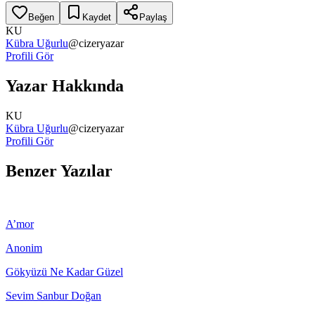
Beğen
Kaydet
Paylaş
KU
Kübra Uğurlu
@
cizeryazar
Profili Gör
Yazar Hakkında
KU
Kübra Uğurlu
@
cizeryazar
Profili Gör
Benzer Yazılar
A’mor
Anonim
Gökyüzü Ne Kadar Güzel
Sevim Sanbur Doğan