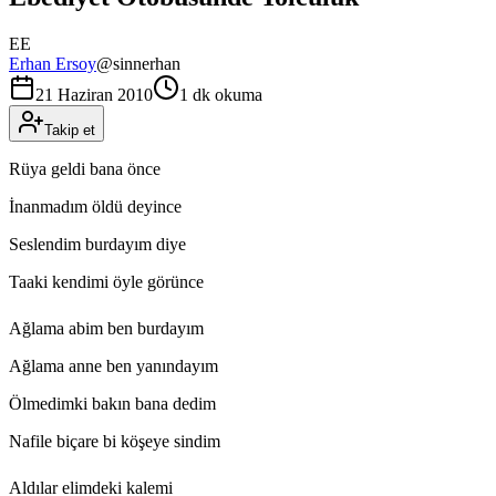
EE
Erhan Ersoy
@
sinnerhan
21 Haziran 2010
1 dk okuma
Takip et
Rüya geldi bana önce
İnanmadım öldü deyince
Seslendim burdayım diye
Taaki kendimi öyle görünce
Ağlama abim ben burdayım
Ağlama anne ben yanındayım
Ölmedimki bakın bana dedim
Nafile biçare bi köşeye sindim
Aldılar elimdeki kalemi