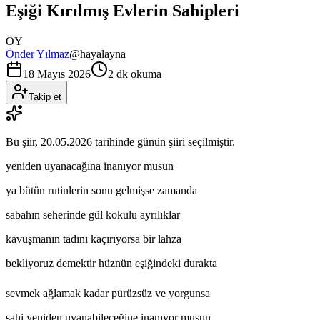
Eşiği Kırılmış Evlerin Sahipleri
ÖY
Önder Yılmaz
@
hayalayna
18 Mayıs 2026
2 dk okuma
Takip et
Bu şiir,
20.05.2026
tarihinde günün şiiri seçilmiştir.
yeniden uyanacağına inanıyor musun
ya bütün rutinlerin sonu gelmişse zamanda
sabahın seherinde gül kokulu ayrılıklar
kavuşmanın tadını kaçırıyorsa bir lahza
bekliyoruz demektir hüznün eşiğindeki durakta
sevmek ağlamak kadar pürüzsüz ve yorgunsa
sahi yeniden uyanabileceğine inanıyor musun