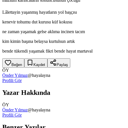
mazlum karıncaların sonuncusunun çocuğu
Lâlettayin yaşanmış hayatların yol başçısı
kenevir tohumu dut kurusu küf kokusu
ne zaman yaşamak gelse aklıma incinen tacım
kim kimin başına belaysa kurtulsun artık
bende tükendi yaşamak fikri bende hayat martaval
Beğen
Kaydet
Paylaş
ÖY
Önder Yılmaz
@
hayalayna
Profili Gör
Yazar Hakkında
ÖY
Önder Yılmaz
@
hayalayna
Profili Gör
Benzer Yazılar