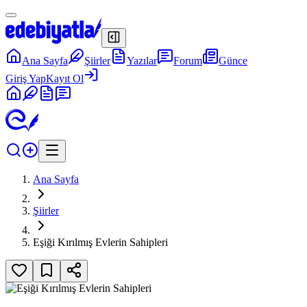
Ana Sayfa
Şiirler
Yazılar
Forum
Günce
Giriş Yap
Kayıt Ol
Ana Sayfa
Şiirler
Eşiği Kırılmış Evlerin Sahipleri