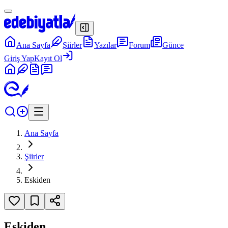
Ana Sayfa
Şiirler
Yazılar
Forum
Günce
Giriş Yap
Kayıt Ol
Ana Sayfa
Şiirler
Eskiden
Eskiden