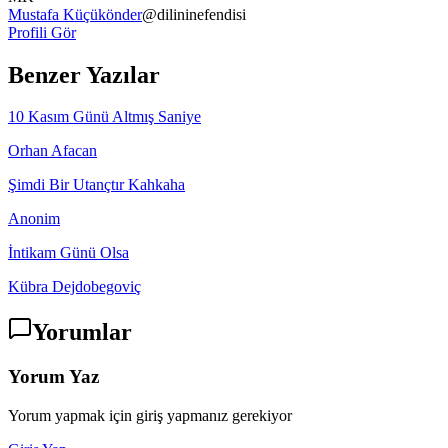
Mustafa Küçükönder
@
dilininefendisi
Profili Gör
Benzer Yazılar
10 Kasım Günü Altmış Saniye
Orhan Afacan
Şimdi Bir Utançtır Kahkaha
Anonim
İntikam Günü Olsa
Kübra Dejdobegoviç
Yorumlar
Yorum Yaz
Yorum yapmak için giriş yapmanız gerekiyor