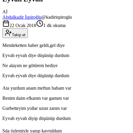
Aİ
Abdulkadir İspiroğlu
@
kadirispiroglu
22 Ocak 2018
1 dk okuma
Takip et
Memleketten haber geldi,gel diye
Eyvah eyvah diye düşünüp durdum
Ne alayım ne götürem hediye
Eyvah eyvah diye düşünüp durdum
Ata yurdum anam meftun babam var
Benim daim efkarım var gamım var
Gurbetteyim yollar uzun zarım var
Eyvah eyvah diyip düşünüp durdum
Sıla özlemiyle yanıp kavruldum