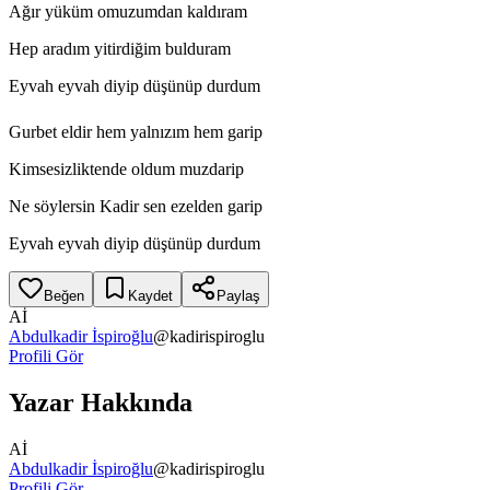
Ağır yüküm omuzumdan kaldıram
Hep aradım yitirdiğim bulduram
Eyvah eyvah diyip düşünüp durdum
Gurbet eldir hem yalnızım hem garip
Kimsesizliktende oldum muzdarip
Ne söylersin Kadir sen ezelden garip
Eyvah eyvah diyip düşünüp durdum
Beğen
Kaydet
Paylaş
Aİ
Abdulkadir İspiroğlu
@
kadirispiroglu
Profili Gör
Yazar Hakkında
Aİ
Abdulkadir İspiroğlu
@
kadirispiroglu
Profili Gör