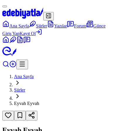
Ana Sayfa
Şiirler
Yazılar
Forum
Günce
Giriş Yap
Kayıt Ol
Ana Sayfa
Şiirler
Eyvah Eyvah
Eyvah Eyvah