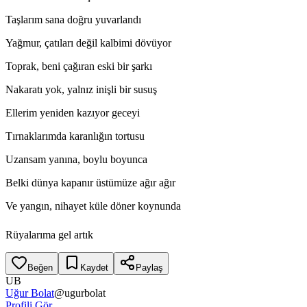
Taşlarım sana doğru yuvarlandı
Yağmur, çatıları değil kalbimi dövüyor
Toprak, beni çağıran eski bir şarkı
Nakaratı yok, yalnız inişli bir susuş
Ellerim yeniden kazıyor geceyi
Tırnaklarımda karanlığın tortusu
Uzansam yanına, boylu boyunca
Belki dünya kapanır üstümüze ağır ağır
Ve yangın, nihayet küle döner koynunda
Rüyalarıma gel artık
Beğen
Kaydet
Paylaş
UB
Uğur Bolat
@
ugurbolat
Profili Gör