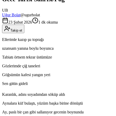
UB
Uğur Bolat
@
ugurbolat
23 Şubat 2026
1 dk okuma
Takip et
Ellerimle kazıp şu toprağı
uzansam yanına boylu boyunca
Tabiatı örtsem tekrar üstümüze
Gözlerimde çiğ taneleri
Göğsümün kafesi yangın yeri
Sen gittin gideli
Karanlık, adını soyadımdan söküp aldı
Aynalara küf bulaştı, yüzüm başka birine dönüştü
Ay, paslı bir çan gibi sallanıyor gecenin boynunda