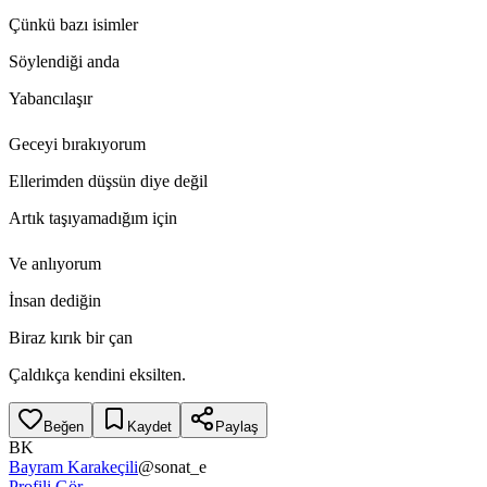
Çünkü bazı isimler
Söylendiği anda
Yabancılaşır
Geceyi bırakıyorum
Ellerimden düşsün diye değil
Artık taşıyamadığım için
Ve anlıyorum
İnsan dediğin
Biraz kırık bir çan
Çaldıkça kendini eksilten.
Beğen
Kaydet
Paylaş
BK
Bayram Karakeçili
@
sonat_e
Profili Gör