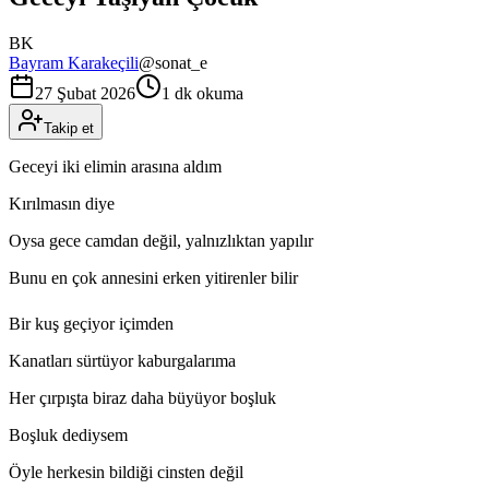
BK
Bayram Karakeçili
@
sonat_e
27 Şubat 2026
1 dk okuma
Takip et
Geceyi iki elimin arasına aldım
Kırılmasın diye
Oysa gece camdan değil, yalnızlıktan yapılır
Bunu en çok annesini erken yitirenler bilir
Bir kuş geçiyor içimden
Kanatları sürtüyor kaburgalarıma
Her çırpışta biraz daha büyüyor boşluk
Boşluk dediysem
Öyle herkesin bildiği cinsten değil