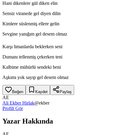
Hani dikenlere gül diken elin
Sensiz viranede gel diyen dilin
Kimlere süslenmiş ellere gelin
Sevgine yanığım gel desem olmaz
Karşı limanlarda beklerken seni
Dumanı tellenmiş çekerken teni
Kalbime mühürlü sendeki beni
Aşkımı yok sayıp gel desem olmaz
Beğen
Kaydet
Paylaş
AE
Ali Ekber Hirlak
@
ekber
Profili Gör
Yazar Hakkında
AE