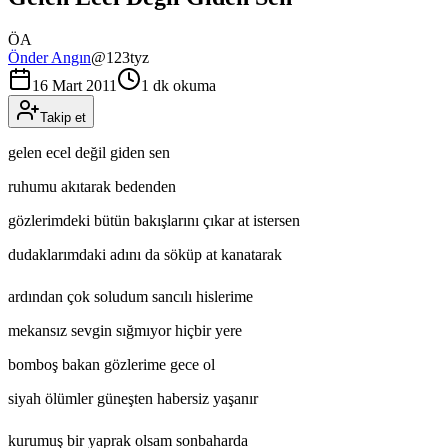
ÖA
Önder Angın
@
123tyz
16 Mart 2011
1 dk okuma
Takip et
gelen ecel değil giden sen
ruhumu akıtarak bedenden
gözlerimdeki bütün bakışlarını çıkar at istersen
dudaklarımdaki adını da söküp at kanatarak
ardından çok soludum sancılı hislerime
mekansız sevgin sığmıyor hiçbir yere
bomboş bakan gözlerime gece ol
siyah ölümler güneşten habersiz yaşanır
kurumuş bir yaprak olsam sonbaharda