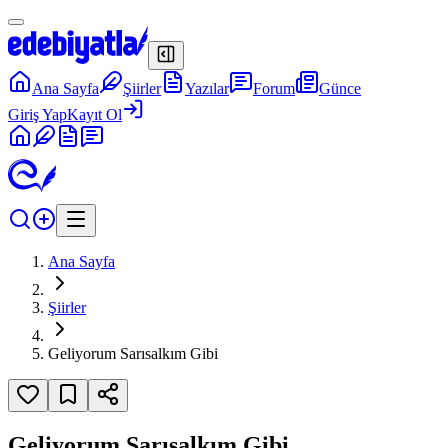
Ana Sayfa
Şiirler
Yazılar
Forum
Günce
Giriş Yap
Kayıt Ol
Ana Sayfa
Şiirler
Geliyorum Sarısalkım Gibi
Geliyorum Sarısalkım Gibi