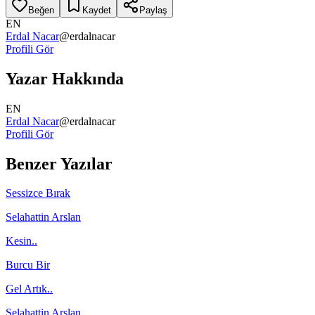
Beğen
Kaydet
Paylaş
EN
Erdal Nacar
@
erdalnacar
Profili Gör
Yazar Hakkında
EN
Erdal Nacar
@
erdalnacar
Profili Gör
Benzer Yazılar
Sessizce Bırak
Selahattin Arslan
Kesin..
Burcu Bir
Gel Artık..
Selahattin Arslan