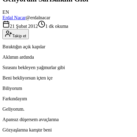
EN
Erdal Nacar
@
erdalnacar
21 Şubat 2012
1 dk okuma
Takip et
Bıraktığın açık kapılar
Aklımın ardında
Sırasını bekleyen yağmurlar gibi
Beni bekliyorsun içten içe
Biliyorum
Farkındayım
Geliyorum.
Apansız düşersem avuçlarına
Gözyaşlarına karıştır beni