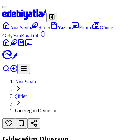
Ana Sayfa
Şiirler
Yazılar
Forum
Günce
Giriş Yap
Kayıt Ol
Ana Sayfa
Şiirler
Gideceğim Diyorsun
Gideceğim Diyorsun