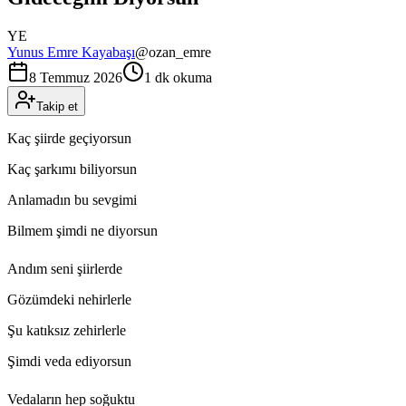
YE
Yunus Emre Kayabaşı
@
ozan_emre
8 Temmuz 2026
1 dk okuma
Takip et
Kaç şiirde geçiyorsun
Kaç şarkımı biliyorsun
Anlamadın bu sevgimi
Bilmem şimdi ne diyorsun
Andım seni şiirlerde
Gözümdeki nehirlerle
Şu katıksız zehirlerle
Şimdi veda ediyorsun
Vedaların hep soğuktu