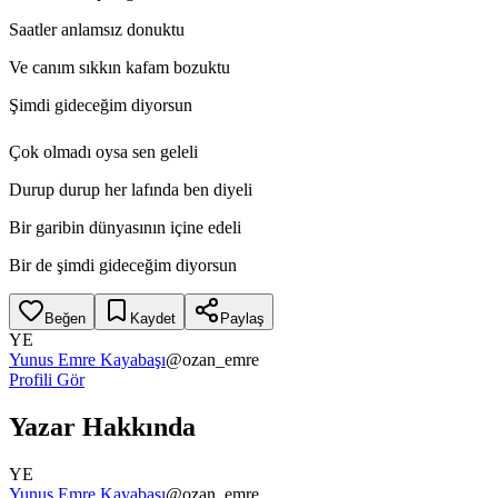
Saatler anlamsız donuktu
Ve canım sıkkın kafam bozuktu
Şimdi gideceğim diyorsun
Çok olmadı oysa sen geleli
Durup durup her lafında ben diyeli
Bir garibin dünyasının içine edeli
Bir de şimdi gideceğim diyorsun
Beğen
Kaydet
Paylaş
YE
Yunus Emre Kayabaşı
@
ozan_emre
Profili Gör
Yazar Hakkında
YE
Yunus Emre Kayabaşı
@
ozan_emre