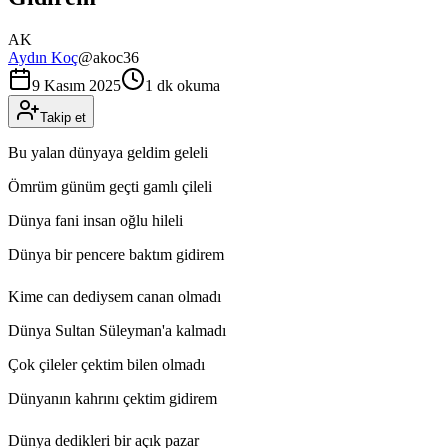
AK
Aydın Koç
@
akoc36
9 Kasım 2025
1 dk okuma
Takip et
Bu yalan dünyaya geldim geleli
Ömrüm günüm geçti gamlı çileli
Dünya fani insan oğlu hileli
Dünya bir pencere baktım gidirem
Kime can dediysem canan olmadı
Dünya Sultan Süleyman'a kalmadı
Çok çileler çektim bilen olmadı
Dünyanın kahrını çektim gidirem
Dünya dedikleri bir açık pazar