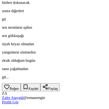
birileri dokunacak
sonra diğerleri
git
sen neonların ışıltısı
sen gökkuşağı
siyah beyaz olmadan
yangınların sönmeden
eksik olduğum bugün
sana çoğalmadan
git...
Beğen
Kaydet
Paylaş
ZA
Zafer Ataygül
@
ermanengin
Profili Gör