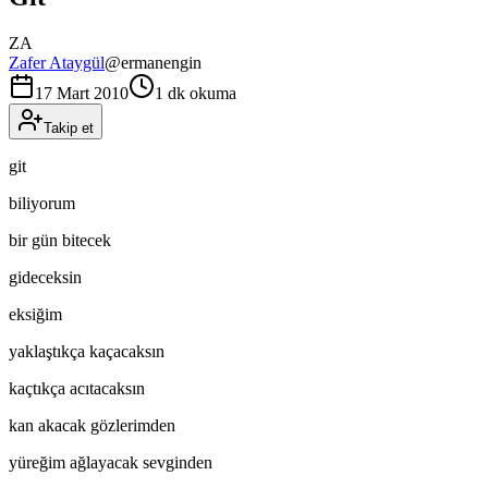
ZA
Zafer Ataygül
@
ermanengin
17 Mart 2010
1 dk okuma
Takip et
git
biliyorum
bir gün bitecek
gideceksin
eksiğim
yaklaştıkça kaçacaksın
kaçtıkça acıtacaksın
kan akacak gözlerimden
yüreğim ağlayacak sevginden