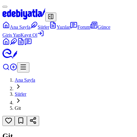
Ana Sayfa
Şiirler
Yazılar
Forum
Günce
Giriş Yap
Kayıt Ol
Ana Sayfa
Şiirler
Git
Git