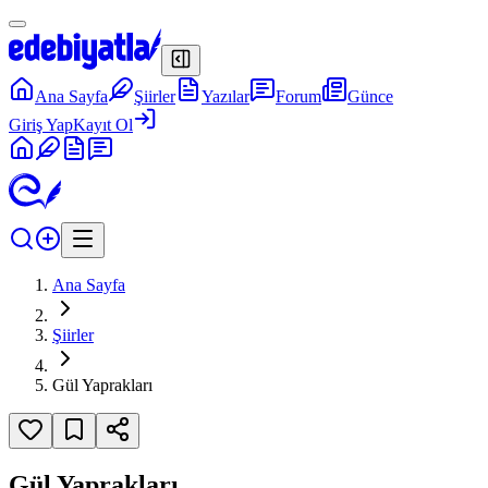
Ana Sayfa
Şiirler
Yazılar
Forum
Günce
Giriş Yap
Kayıt Ol
Ana Sayfa
Şiirler
Gül Yaprakları
Gül Yaprakları