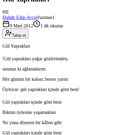
HE
Halide Edip Avcı
@
uzman1
9 Mart 2012
1 dk okuma
Takip et
Gül Yaprakları
'Gül yaprakları yağar gözlerimden,
susmaz ki ağlamalarım
Her günüm bir kabus; bense yarım
Öyleyse: gül yaprakları içinde göm beni'
Gül yaprakları içinde göm beni
Bıktım öylesine yaşamaktan
Ne yana dönsem bir kâbus gibi
Gül yaprakları içinde göm beni