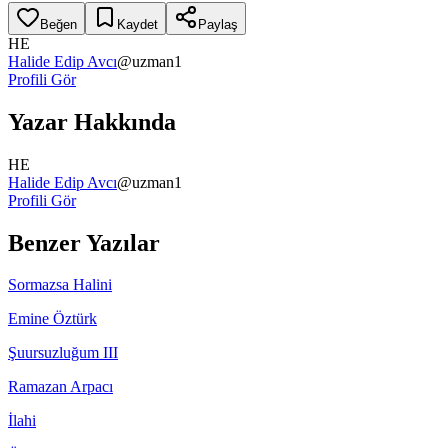
Beğen
Kaydet
Paylaş
HE
Halide Edip Avcı
@
uzman1
Profili Gör
Yazar Hakkında
HE
Halide Edip Avcı
@
uzman1
Profili Gör
Benzer Yazılar
Sormazsa Halini
Emine Öztürk
Şuursuzluğum III
Ramazan Arpacı
İlahi