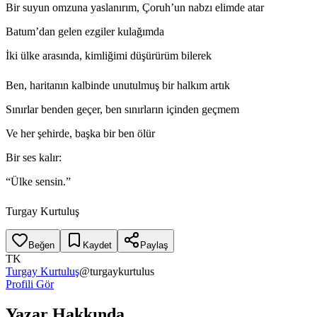
Bir suyun omzuna yaslanırım, Çoruh’un nabzı elimde atar
Batum’dan gelen ezgiler kulağımda
İki ülke arasında, kimliğimi düşürürüm bilerek
Ben, haritanın kalbinde unutulmuş bir halkım artık
Sınırlar benden geçer, ben sınırların içinden geçmem
Ve her şehirde, başka bir ben ölür
Bir ses kalır:
“Ülke sensin.”
Turgay Kurtuluş
Beğen
Kaydet
Paylaş
TK
Turgay Kurtuluş
@
turgaykurtulus
Profili Gör
Yazar Hakkında