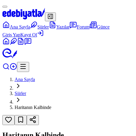
Ana Sayfa
Şiirler
Yazılar
Forum
Günce
Giriş Yap
Kayıt Ol
Ana Sayfa
Şiirler
Haritanın Kalbinde
Haritanın Kalbinde