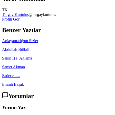
TK
Turgay Kurtuluş
@
turgaykurtulus
Profili Gör
Benzer Yazılar
Anlayamadığım Sizler
Abdullah Bülbül
Sakın Ha! Ağlama
Samet Akman
Sadece......
Emrah Başak
Yorumlar
Yorum Yaz