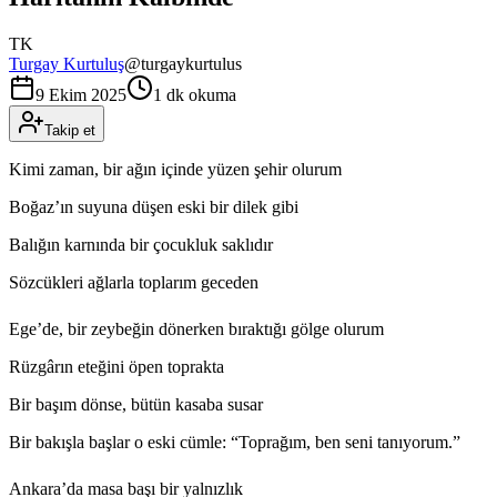
TK
Turgay Kurtuluş
@
turgaykurtulus
9 Ekim 2025
1 dk okuma
Takip et
Kimi zaman, bir ağın içinde yüzen şehir olurum
Boğaz’ın suyuna düşen eski bir dilek gibi
Balığın karnında bir çocukluk saklıdır
Sözcükleri ağlarla toplarım geceden
Ege’de, bir zeybeğin dönerken bıraktığı gölge olurum
Rüzgârın eteğini öpen toprakta
Bir başım dönse, bütün kasaba susar
Bir bakışla başlar o eski cümle: “Toprağım, ben seni tanıyorum.”
Ankara’da masa başı bir yalnızlık