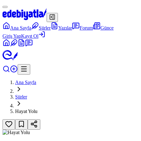
Ana Sayfa
Şiirler
Yazılar
Forum
Günce
Giriş Yap
Kayıt Ol
Ana Sayfa
Şiirler
Hayat Yolu