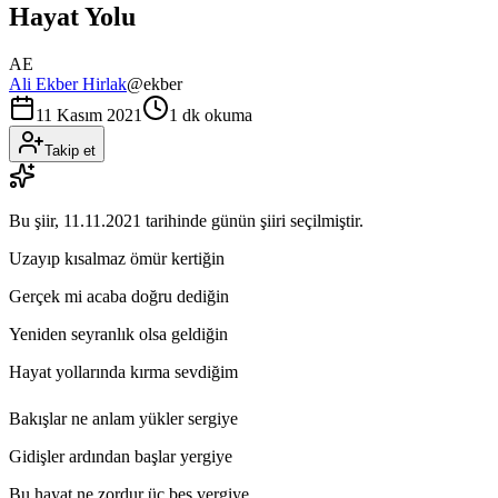
Hayat Yolu
AE
Ali Ekber Hirlak
@
ekber
11 Kasım 2021
1 dk okuma
Takip et
Bu şiir,
11.11.2021
tarihinde günün şiiri seçilmiştir.
Uzayıp kısalmaz ömür kertiğin
Gerçek mi acaba doğru dediğin
Yeniden seyranlık olsa geldiğin
Hayat yollarında kırma sevdiğim
Bakışlar ne anlam yükler sergiye
Gidişler ardından başlar yergiye
Bu hayat ne zordur üç beş vergiye