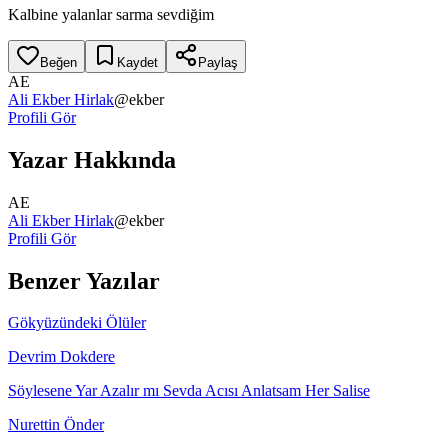
Kalbine yalanlar sarma sevdiğim
Beğen
Kaydet
Paylaş
AE
Ali Ekber Hirlak
@
ekber
Profili Gör
Yazar Hakkında
AE
Ali Ekber Hirlak
@
ekber
Profili Gör
Benzer Yazılar
Gökyüzündeki Ölüler
Devrim Dokdere
Söylesene Yar Azalır mı Sevda Acısı Anlatsam Her Salise
Nurettin Önder