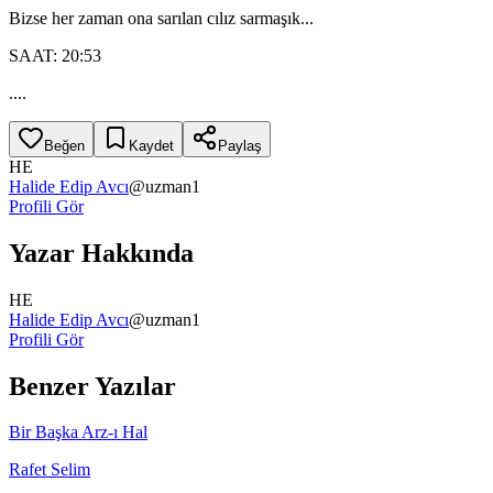
Bizse her zaman ona sarılan cılız sarmaşık...
SAAT: 20:53
....
Beğen
Kaydet
Paylaş
HE
Halide Edip Avcı
@
uzman1
Profili Gör
Yazar Hakkında
HE
Halide Edip Avcı
@
uzman1
Profili Gör
Benzer Yazılar
Bir Başka Arz-ı Hal
Rafet Selim