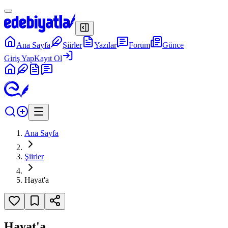
Ana Sayfa
Şiirler
Yazılar
Forum
Günce
Giriş Yap
Kayıt Ol
Ana Sayfa
Şiirler
Hayat'a
Hayat'a