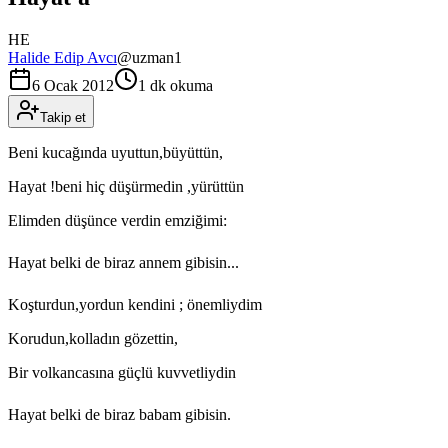
HE
Halide Edip Avcı
@
uzman1
6 Ocak 2012
1 dk okuma
Takip et
Beni kucağında uyuttun,büyüttün,
Hayat !beni hiç düşürmedin ,yürüttün
Elimden düşünce verdin emziğimi:
Hayat belki de biraz annem gibisin...
Koşturdun,yordun kendini ; önemliydim
Korudun,kolladın gözettin,
Bir volkancasına güçlü kuvvetliydin
Hayat belki de biraz babam gibisin.