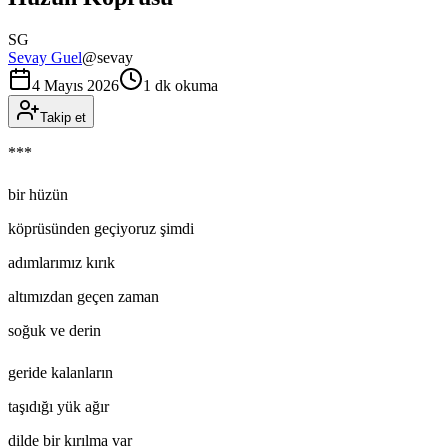
SG
Sevay Guel
@
sevay
4 Mayıs 2026
1 dk okuma
Takip et
***
bir hüzün
köprüsünden geçiyoruz şimdi
adımlarımız kırık
altımızdan geçen zaman
soğuk ve derin
geride kalanların
taşıdığı yük ağır
dilde bir kırılma var