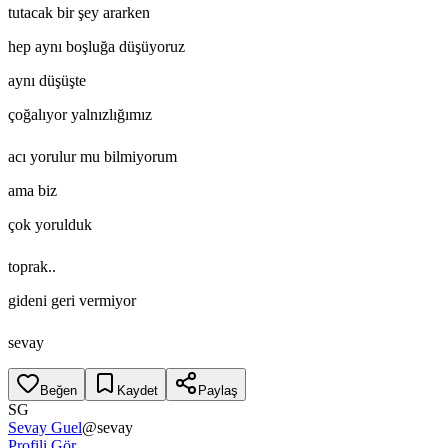
tutacak bir şey ararken
hep aynı boşluğa düşüyoruz
aynı düşüşte
çoğalıyor yalnızlığımız
acı yorulur mu bilmiyorum
ama biz
çok yorulduk
toprak..
gideni geri vermiyor
sevay
Beğen
Kaydet
Paylaş
SG
Sevay Guel
@
sevay
Profili Gör