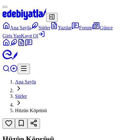
Ana Sayfa
Şiirler
Yazılar
Forum
Günce
Giriş Yap
Kayıt Ol
Ana Sayfa
Şiirler
Hüzün Köprüsü
Hüzün Köprüsü