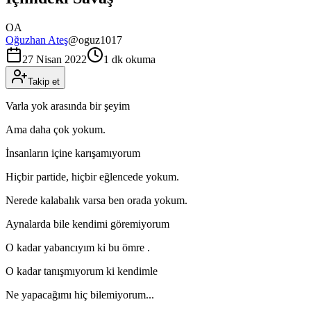
OA
Oğuzhan Ateş
@
oguz1017
27 Nisan 2022
1 dk okuma
Takip et
Varla yok arasında bir şeyim
Ama daha çok yokum.
İnsanların içine karışamıyorum
Hiçbir partide, hiçbir eğlencede yokum.
Nerede kalabalık varsa ben orada yokum.
Aynalarda bile kendimi göremiyorum
O kadar yabancıyım ki bu ömre .
O kadar tanışmıyorum ki kendimle
Ne yapacağımı hiç bilemiyorum...