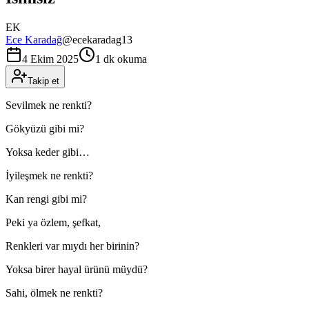
EK
Ece Karadağ
@
ecekaradag13
4 Ekim 2025
1 dk okuma
Takip et
Sevilmek ne renkti?
Gökyüzü gibi mi?
Yoksa keder gibi…
İyileşmek ne renkti?
Kan rengi gibi mi?
Peki ya özlem, şefkat,
Renkleri var mıydı her birinin?
Yoksa birer hayal ürünü müydü?
Sahi, ölmek ne renkti?