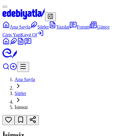
Ana Sayfa
Şiirler
Yazılar
Forum
Günce
Giriş Yap
Kayıt Ol
Ana Sayfa
Şiirler
İsimsiz
İsimsiz