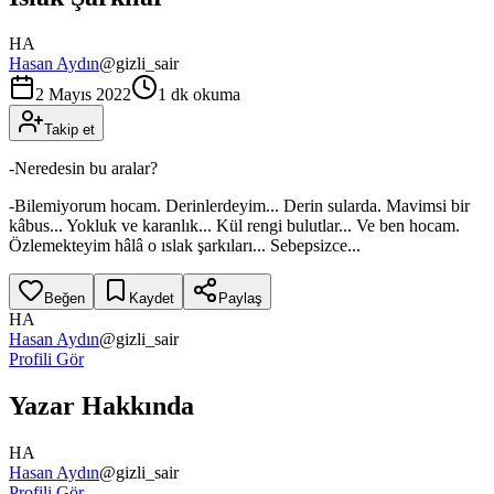
HA
Hasan Aydın
@
gizli_sair
2 Mayıs 2022
1 dk okuma
Takip et
-Neredesin bu aralar?
-Bilemiyorum hocam. Derinlerdeyim... Derin sularda. Mavimsi bir
kâbus... Yokluk ve karanlık... Kül rengi bulutlar... Ve ben hocam.
Özlemekteyim hâlâ o ıslak şarkıları... Sebepsizce...
Beğen
Kaydet
Paylaş
HA
Hasan Aydın
@
gizli_sair
Profili Gör
Yazar Hakkında
HA
Hasan Aydın
@
gizli_sair
Profili Gör