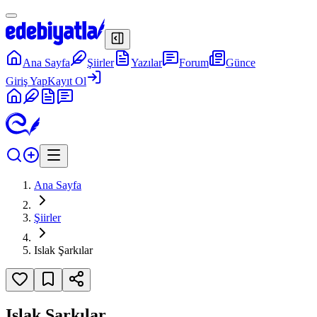
Ana Sayfa
Şiirler
Yazılar
Forum
Günce
Giriş Yap
Kayıt Ol
Ana Sayfa
Şiirler
Islak Şarkılar
Islak Şarkılar