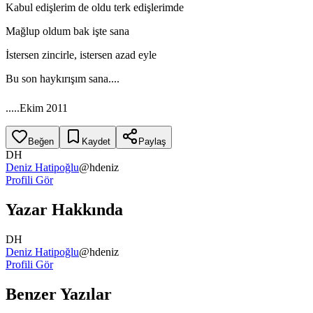
Kabul edişlerim de oldu terk edişlerimde
Mağlup oldum bak işte sana
İstersen zincirle, istersen azad eyle
Bu son haykırışım sana....
.....Ekim 2011
Beğen
Kaydet
Paylaş
DH
Deniz Hatipoğlu
@
hdeniz
Profili Gör
Yazar Hakkında
DH
Deniz Hatipoğlu
@
hdeniz
Profili Gör
Benzer Yazılar