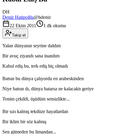
DH
Deniz Hatipoğlu
@
hdeniz
22 Ekim 2011
1 dk okuma
Takip et
Yalan dünyanın seyrine daldım
Bir avuç ziyandı sana inandım
Kabul ediş bu, terk ediş hiç olmadı
Batsın bu dünya çalıyordu en arabeskinden
Niye batsın dı, dünya batarsa ne kalacaktı geriye
Tenim çekildi, üşüdüm sensizlikte...
Bir sızı kalmış tekdüze hayatlardan
Bir iklim bir söz kalmış
Sen gitmeden bu limandan...