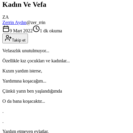
Kadın Ve Vefa
ZA
Zerrin Aydın
@
zer_rrin
9 Mart 2022
1 dk okuma
Takip et
Vefasızlık unutulmuyor...
Özellikle kız çocukları ve kadınlar...
Kızım yardım isterse,
Yardımına koşacağım...
Çünkü yarın ben yaşlandığımda
O da bana koşacaktır...
.
.
Yardım etmeyen evlatlar,