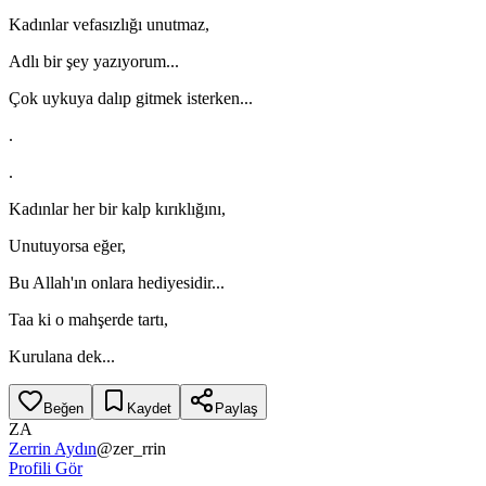
Kadınlar vefasızlığı unutmaz,
Adlı bir şey yazıyorum...
Çok uykuya dalıp gitmek isterken...
.
.
Kadınlar her bir kalp kırıklığını,
Unutuyorsa eğer,
Bu Allah'ın onlara hediyesidir...
Taa ki o mahşerde tartı,
Kurulana dek...
Beğen
Kaydet
Paylaş
ZA
Zerrin Aydın
@
zer_rrin
Profili Gör