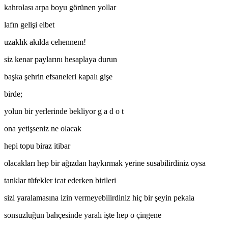
kahrolası arpa boyu görünen yollar
lafın gelişi elbet
uzaklık akılda cehennem!
siz kenar paylarını hesaplaya durun
başka şehrin efsaneleri kapalı gişe
birde;
yolun bir yerlerinde bekliyor g a d o t
ona yetişseniz ne olacak
hepi topu biraz itibar
olacakları hep bir ağızdan haykırmak yerine susabilirdiniz oysa
tanklar tüfekler icat ederken birileri
sizi yaralamasına izin vermeyebilirdiniz hiç bir şeyin pekala
sonsuzluğun bahçesinde yaralı işte hep o çingene