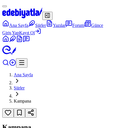
Ana Sayfa
Şiirler
Yazılar
Forum
Günce
Giriş Yap
Kayıt Ol
Ana Sayfa
Şiirler
Kampana
Kampana