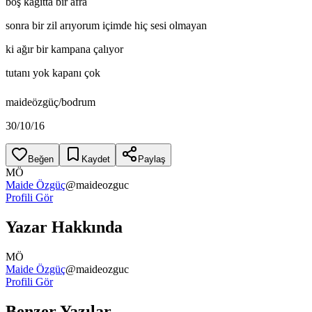
boş kağıtta bir afra
sonra bir zil arıyorum içimde hiç sesi olmayan
ki ağır bir kampana çalıyor
tutanı yok kapanı çok
maideözgüç/bodrum
30/10/16
Beğen
Kaydet
Paylaş
MÖ
Maide Özgüç
@
maideozguc
Profili Gör
Yazar Hakkında
MÖ
Maide Özgüç
@
maideozguc
Profili Gör
Benzer Yazılar