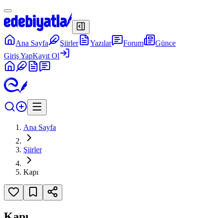
Ana Sayfa
Şiirler
Yazılar
Forum
Günce
Giriş Yap
Kayıt Ol
Ana Sayfa
Şiirler
Kapı
Kapı