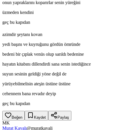
onun yapraklarını koparırlar senin yüreğini
üzmeden kendini
geç bu kapıdan
azimdir şeytanı kovan
yedi başını ve kuyruğunu gördün ömründe
bedeni bir çıplak venüs olup sarıldı bedenine
hayatın kitabını dillendirdi sana senin istediğince
suyun sesinin geldiği yöne değil de
yürüyebilmelisin ateşin üstüne üstüne
cehennem bana revadır deyip
geç bu kapıdan
Beğen
Kaydet
Paylaş
MK
Murat Kayalı
@
muratkayali