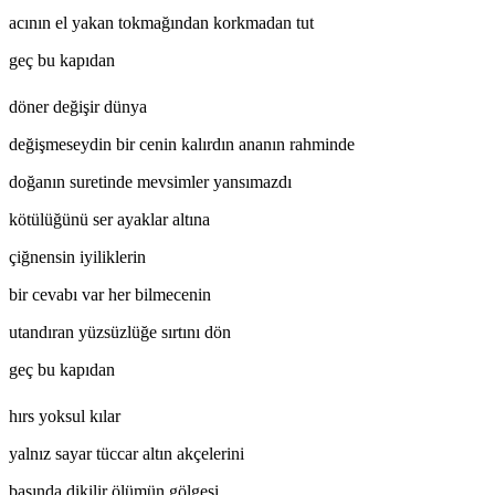
acının el yakan tokmağından korkmadan tut
geç bu kapıdan
döner değişir dünya
değişmeseydin bir cenin kalırdın ananın rahminde
doğanın suretinde mevsimler yansımazdı
kötülüğünü ser ayaklar altına
çiğnensin iyiliklerin
bir cevabı var her bilmecenin
utandıran yüzsüzlüğe sırtını dön
geç bu kapıdan
hırs yoksul kılar
yalnız sayar tüccar altın akçelerini
başında dikilir ölümün gölgesi