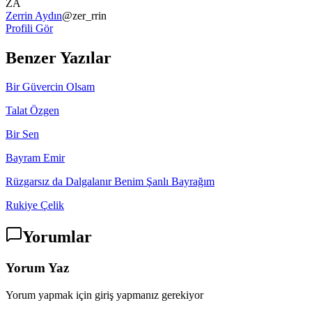
ZA
Zerrin Aydın
@
zer_rrin
Profili Gör
Benzer Yazılar
Bir Güvercin Olsam
Talat Özgen
Bir Sen
Bayram Emir
Rüzgarsız da Dalgalanır Benim Şanlı Bayrağım
Rukiye Çelik
Yorumlar
Yorum Yaz
Yorum yapmak için giriş yapmanız gerekiyor