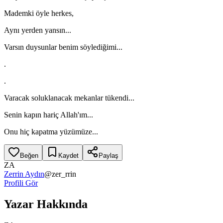
Mademki öyle herkes,
Aynı yerden yansın...
Varsın duysunlar benim söylediğimi...
.
.
Varacak soluklanacak mekanlar tükendi...
Senin kapın hariç Allah'ım...
Onu hiç kapatma yüzümüze...
Beğen
Kaydet
Paylaş
ZA
Zerrin Aydın
@
zer_rrin
Profili Gör
Yazar Hakkında