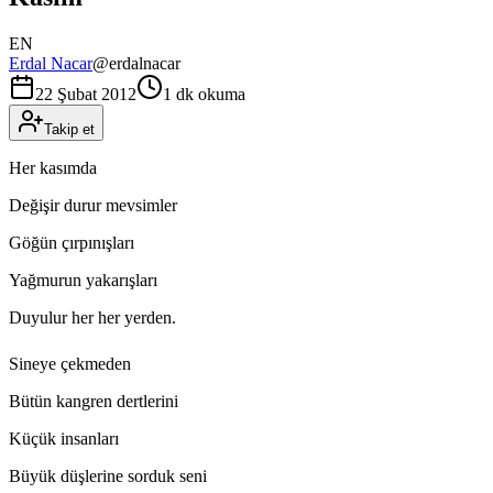
EN
Erdal Nacar
@
erdalnacar
22 Şubat 2012
1 dk okuma
Takip et
Her kasımda
Değişir durur mevsimler
Göğün çırpınışları
Yağmurun yakarışları
Duyulur her her yerden.
Sineye çekmeden
Bütün kangren dertlerini
Küçük insanları
Büyük düşlerine sorduk seni