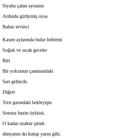
Siyaha çalan aynanın
Ardında gizliymiş oysa
Bahar sevinci
Kasım aylarında bulur birbirini
Soğuk ve sıcak geceler
Biri
Bir yolcunun çantasındaki
Sarı gelincik.
Diğeri
Tren garındaki bekleyişin
Sonsuz hazin öyküsü.
O kadar uzaktır şimdi
dünyanın iki kutup yarısı gibi.