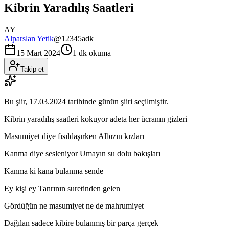
Kibrin Yaradılış Saatleri
AY
Alparslan Yetik
@
12345adk
15 Mart 2024
1 dk okuma
Takip et
Bu şiir,
17.03.2024
tarihinde günün şiiri seçilmiştir.
Kibrin yaradılış saatleri kokuyor adeta her ücranın gizleri
Masumiyet diye fısıldaşırken Albızın kızları
Kanma diye sesleniyor Umayın su dolu bakışları
Kanma ki kana bulanma sende
Ey kişi ey Tanrının suretinden gelen
Gördüğün ne masumiyet ne de mahrumiyet
Dağılan sadece kibire bulanmış bir parça gerçek