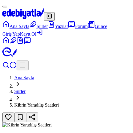
Ana Sayfa
Şiirler
Yazılar
Forum
Günce
Giriş Yap
Kayıt Ol
Ana Sayfa
Şiirler
Kibrin Yaradılış Saatleri