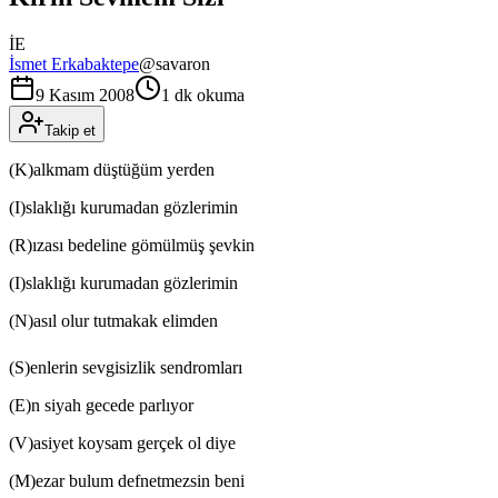
İE
İsmet Erkabaktepe
@
savaron
9 Kasım 2008
1 dk okuma
Takip et
(K)alkmam düştüğüm yerden
(I)slaklığı kurumadan gözlerimin
(R)ızası bedeline gömülmüş şevkin
(I)slaklığı kurumadan gözlerimin
(N)asıl olur tutmakak elimden
(S)enlerin sevgisizlik sendromları
(E)n siyah gecede parlıyor
(V)asiyet koysam gerçek ol diye
(M)ezar bulum defnetmezsin beni