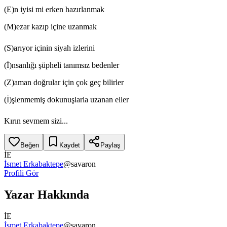
(E)n iyisi mi erken hazırlanmak
(M)ezar kazıp içine uzanmak
(S)arıyor içinin siyah izlerini
(İ)nsanlığı şüpheli tanımsız bedenler
(Z)aman doğrular için çok geç bilirler
(İ)şlenmemiş dokunuşlarla uzanan eller
Kırın sevmem sizi...
Beğen
Kaydet
Paylaş
İE
İsmet Erkabaktepe
@
savaron
Profili Gör
Yazar Hakkında
İE
İsmet Erkabaktepe
@
savaron