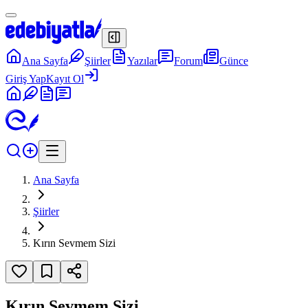
Ana Sayfa
Şiirler
Yazılar
Forum
Günce
Giriş Yap
Kayıt Ol
Ana Sayfa
Şiirler
Kırın Sevmem Sizi
Kırın Sevmem Sizi