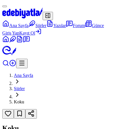
Ana Sayfa
Şiirler
Yazılar
Forum
Günce
Giriş Yap
Kayıt Ol
Ana Sayfa
Şiirler
Koku
Koku