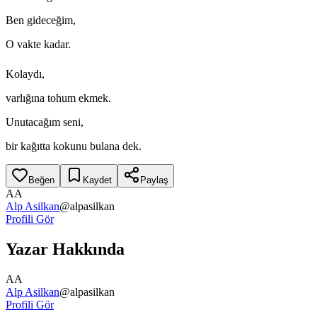
Ben gideceğim,
O vakte kadar.
Kolaydı,
varlığına tohum ekmek.
Unutacağım seni,
bir kağıtta kokunu bulana dek.
Beğen
Kaydet
Paylaş
AA
Alp Asilkan
@
alpasilkan
Profili Gör
Yazar Hakkında
AA
Alp Asilkan
@
alpasilkan
Profili Gör