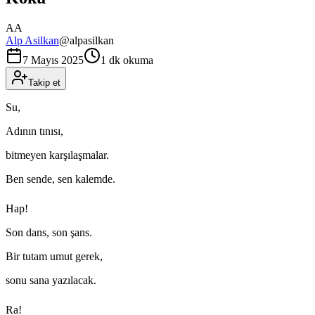
AA
Alp Asilkan
@
alpasilkan
7 Mayıs 2025
1 dk okuma
Takip et
Su,
Adının tınısı,
bitmeyen karşılaşmalar.
Ben sende, sen kalemde.
Hap!
Son dans, son şans.
Bir tutam umut gerek,
sonu sana yazılacak.
Ra!