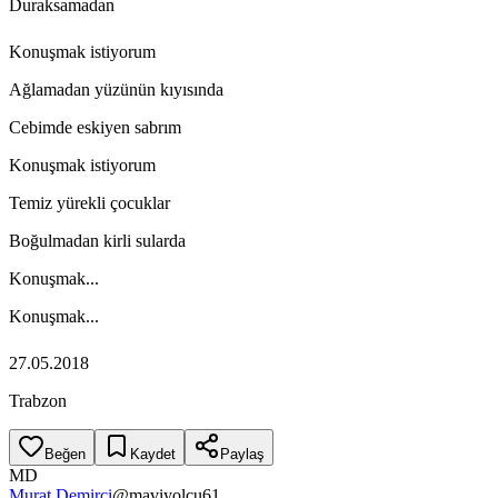
Duraksamadan
Konuşmak istiyorum
Ağlamadan yüzünün kıyısında
Cebimde eskiyen sabrım
Konuşmak istiyorum
Temiz yürekli çocuklar
Boğulmadan kirli sularda
Konuşmak...
Konuşmak...
27.05.2018
Trabzon
Beğen
Kaydet
Paylaş
MD
Murat Demirci
@
maviyolcu61