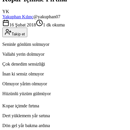
YK
Yakuphan Kılınç
@
yakuphan07
16 Şubat 2018
1 dk okuma
Takip et
Seninle gönlüm solmuyor
Vallahi yerin dolmuyor
Çok denedim sensizliği
İnan ki sensiz olmuyor
Olmuyor yârim olmuyor
Hüzünlü yüzüm gülmüyor
Kopar içimde fırtına
Dert yüklemem yâr sırtına
Dön gel yâr bakma ardına