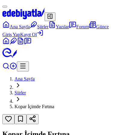
Ana Sayfa
Şiirler
Yazılar
Forum
Günce
Giriş Yap
Kayıt Ol
Ana Sayfa
Şiirler
Kopar İçimde Fırtına
Kopar İçimde Fırtına