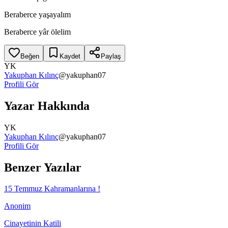
Beraberce yaşayalım
Beraberce yâr ölelim
Beğen
Kaydet
Paylaş
YK
Yakuphan Kılınç
@
yakuphan07
Profili Gör
Yazar Hakkında
YK
Yakuphan Kılınç
@
yakuphan07
Profili Gör
Benzer Yazılar
15 Temmuz Kahramanlarına !
Anonim
Cinayetinin Katili