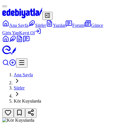
Ana Sayfa
Şiirler
Yazılar
Forum
Günce
Giriş Yap
Kayıt Ol
Ana Sayfa
Şiirler
Kör Kuyularda