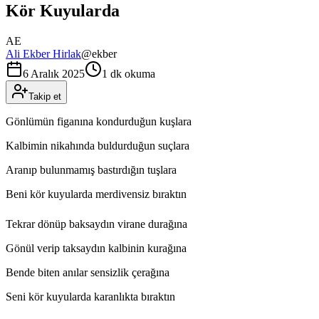
Kör Kuyularda
AE
Ali Ekber Hirlak
@
ekber
6 Aralık 2025
1 dk okuma
Takip et
Gönlümün figanına kondurduğun kuşlara
Kalbimin nikahında buldurduğun suçlara
Aranıp bulunmamış bastırdığın tuşlara
Beni kör kuyularda merdivensiz bıraktın
Tekrar dönüp baksaydın virane durağına
Gönül verip taksaydın kalbinin kurağına
Bende biten anılar sensizlik çerağına
Seni kör kuyularda karanlıkta bıraktın