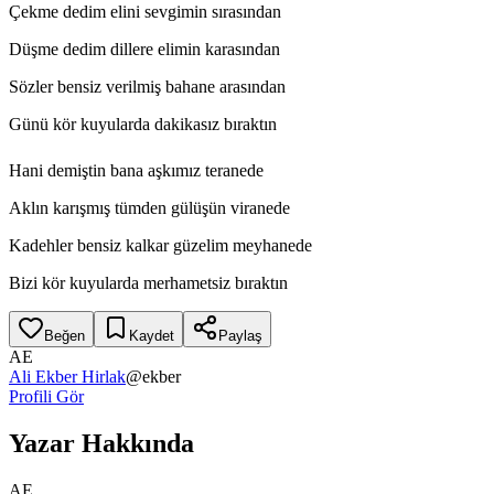
Çekme dedim elini sevgimin sırasından
Düşme dedim dillere elimin karasından
Sözler bensiz verilmiş bahane arasından
Günü kör kuyularda dakikasız bıraktın
Hani demiştin bana aşkımız teranede
Aklın karışmış tümden gülüşün viranede
Kadehler bensiz kalkar güzelim meyhanede
Bizi kör kuyularda merhametsiz bıraktın
Beğen
Kaydet
Paylaş
AE
Ali Ekber Hirlak
@
ekber
Profili Gör
Yazar Hakkında
AE