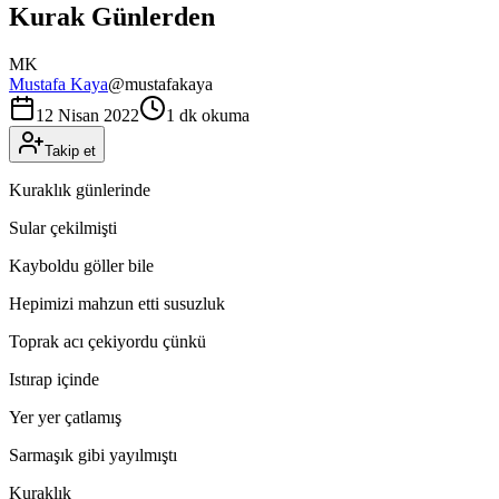
Kurak Günlerden
MK
Mustafa Kaya
@
mustafakaya
12 Nisan 2022
1 dk okuma
Takip et
Kuraklık günlerinde
Sular çekilmişti
Kayboldu göller bile
Hepimizi mahzun etti susuzluk
Toprak acı çekiyordu çünkü
Istırap içinde
Yer yer çatlamış
Sarmaşık gibi yayılmıştı
Kuraklık