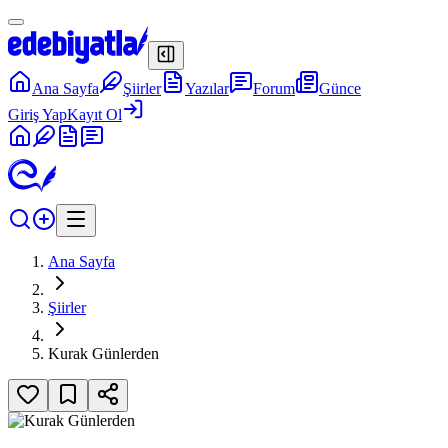
Ana Sayfa
Şiirler
Yazılar
Forum
Günce
Giriş Yap
Kayıt Ol
Ana Sayfa
Şiirler
Kurak Günlerden