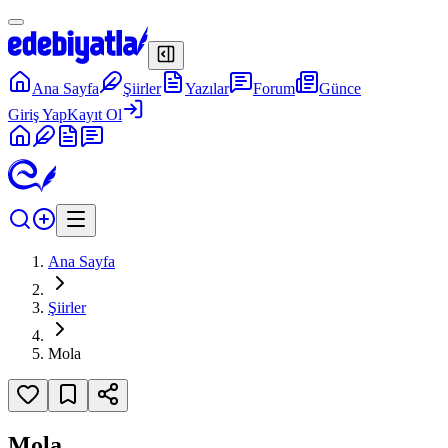
Ana Sayfa
Şiirler
Yazılar
Forum
Günce
Giriş Yap
Kayıt Ol
Ana Sayfa
Şiirler
Mola
Mola