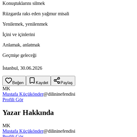
Konuştuklarını silmek
Rüzgarda raks eden yağmur misali
Yenilemek, yenilenmek
İçini ve içinlerini
Anlamak, anlatmak
Geçmişe geleceği
İstanbul, 30.06.2026
Beğen
Kaydet
Paylaş
MK
Mustafa Küçükönder
@
dilininefendisi
Profili Gör
Yazar Hakkında
MK
Mustafa Küçükönder
@
dilininefendisi
Profili Gör