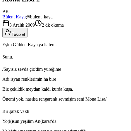
BK
Bülent Kaya
@
bulent_kaya
3 Aralık 2009
2 dk okuma
Takip et
Eşim Gülden Kaya'ya itafen..
Sunu,
/Sayısız sevda çiz'dim yüreğime
Adı isyan renklerimin ha bire
Biz çekildik meydan kaldı kurda kuşa,
Önemi yok, nasılsa rengarenk sevmişim seni Mona Lisa/
Bir şafak vakti
Yo(k)sun yeşilim An(kara)'da