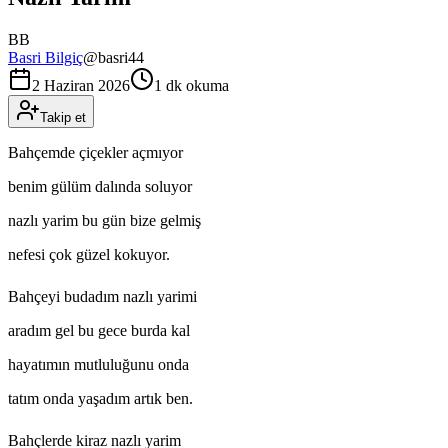
BB
Basri Bilgiç
@
basri44
2 Haziran 2026
1 dk okuma
Takip et
Bahçemde çiçekler açmıyor
benim gülüm dalında soluyor
nazlı yarim bu gün bize gelmiş
nefesi çok güzel kokuyor.
Bahçeyi budadım nazlı yarimi
aradım gel bu gece burda kal
hayatımın mutluluğunu onda
tatım onda yaşadım artık ben.
Bahçlerde kiraz nazlı yarim