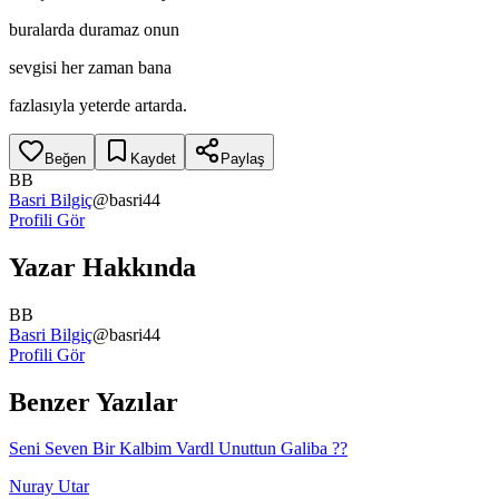
buralarda duramaz onun
sevgisi her zaman bana
fazlasıyla yeterde artarda.
Beğen
Kaydet
Paylaş
BB
Basri Bilgiç
@
basri44
Profili Gör
Yazar Hakkında
BB
Basri Bilgiç
@
basri44
Profili Gör
Benzer Yazılar
Seni Seven Bir Kalbim Vardl Unuttun Galiba ??
Nuray Utar