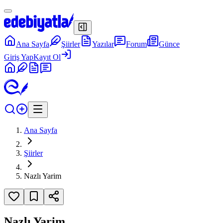
Ana Sayfa
Şiirler
Yazılar
Forum
Günce
Giriş Yap
Kayıt Ol
Ana Sayfa
Şiirler
Nazlı Yarim
Nazlı Yarim