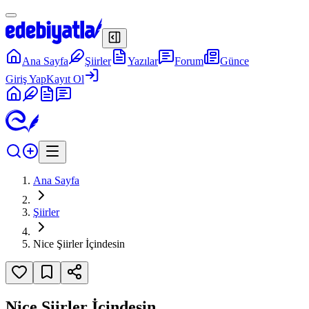
Ana Sayfa
Şiirler
Yazılar
Forum
Günce
Giriş Yap
Kayıt Ol
Ana Sayfa
Şiirler
Nice Şiirler İçindesin
Nice Şiirler İçindesin