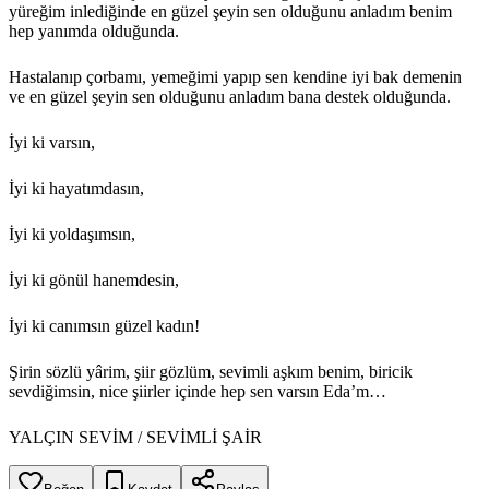
yüreğim inlediğinde en güzel şeyin sen olduğunu anladım benim
hep yanımda olduğunda.
Hastalanıp çorbamı, yemeğimi yapıp sen kendine iyi bak demenin
ve en güzel şeyin sen olduğunu anladım bana destek olduğunda.
İyi ki varsın,
İyi ki hayatımdasın,
İyi ki yoldaşımsın,
İyi ki gönül hanemdesin,
İyi ki canımsın güzel kadın!
Şirin sözlü yârim, şiir gözlüm, sevimli aşkım benim, biricik
sevdiğimsin, nice şiirler içinde hep sen varsın Eda’m…
YALÇIN SEVİM / SEVİMLİ ŞAİR