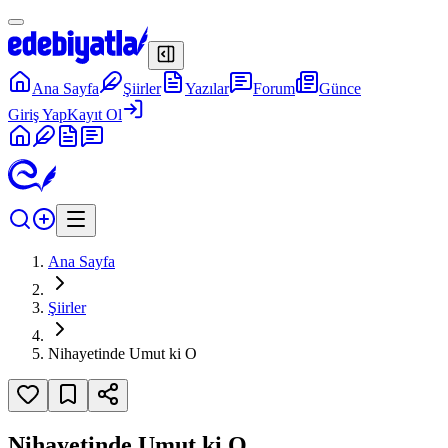
Ana Sayfa
Şiirler
Yazılar
Forum
Günce
Giriş Yap
Kayıt Ol
Ana Sayfa
Şiirler
Nihayetinde Umut ki O
Nihayetinde Umut ki O