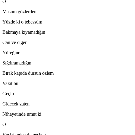
O
Masum gözlerden
Yüzde ki o tebessüm
Bakmaya kıyamadığın
Can ve ciğer
Yüreğine
Sığdıramadığın,
Bırak kapıda dursun özlem
Vakit bu
Geçip
Gidecek zaten
Nihayetinde umut ki
O
Vuslatı edecek mesken...