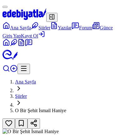
Ana Sayfa
Şiirler
Yazılar
Forum
Günce
Giriş Yap
Kayıt Ol
Ana Sayfa
Şiirler
O Bir Şehit İsmail Haniye