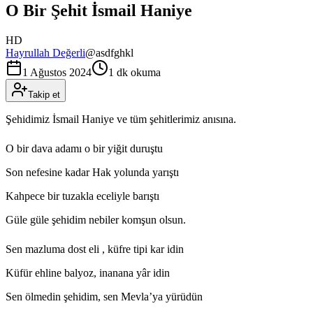
O Bir Şehit İsmail Haniye
HD
Hayrullah Değerli
@
asdfghkl
1 Ağustos 2024
1 dk okuma
Takip et
Şehidimiz İsmail Haniye ve tüm şehitlerimiz anısına.
O bir dava adamı o bir yiğit duruştu
Son nefesine kadar Hak yolunda yarıştı
Kahpece bir tuzakla eceliyle barıştı
Güle güle şehidim nebiler komşun olsun.
Sen mazluma dost eli , küfre tipi kar idin
Küfür ehline balyoz, inanana yâr idin
Sen ölmedin şehidim, sen Mevla’ya yürüdün