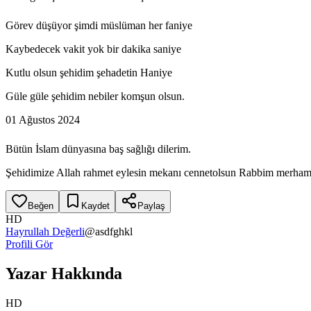
Görev düşüyor şimdi müslüman her faniye
Kaybedecek vakit yok bir dakika saniye
Kutlu olsun şehidim şehadetin Haniye
Güle güle şehidim nebiler komşun olsun.
01 Ağustos 2024
Bütün İslam dünyasına baş sağlığı dilerim.
Şehidimize Allah rahmet eylesin mekanı cennetolsun Rabbim merhamet
Beğen
Kaydet
Paylaş
HD
Hayrullah Değerli
@
asdfghkl
Profili Gör
Yazar Hakkında
HD