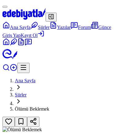
Ana Sayfa
Şiirler
Yazılar
Forum
Günce
Giriş Yap
Kayıt Ol
Ana Sayfa
Şiirler
Ölümü Beklemek