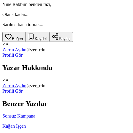
Yine Rabbim benden razı,
Olana kadar...
Sarılma bana toprak...
Beğen
Kaydet
Paylaş
ZA
Zerrin Aydın
@
zer_rrin
Profili Gör
Yazar Hakkında
ZA
Zerrin Aydın
@
zer_rrin
Profili Gör
Benzer Yazılar
Sonsuz Kampana
Kağan İşçen