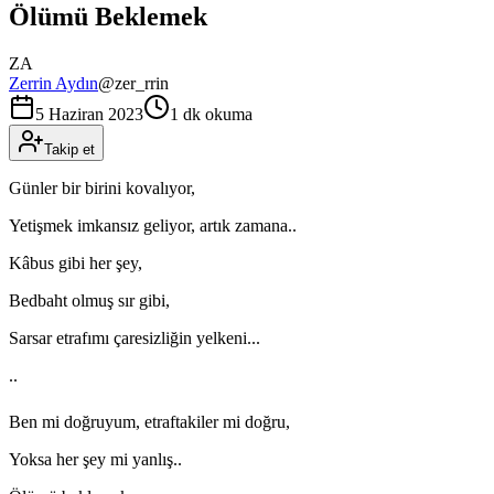
Ölümü Beklemek
ZA
Zerrin Aydın
@
zer_rrin
5 Haziran 2023
1 dk okuma
Takip et
Günler bir birini kovalıyor,
Yetişmek imkansız geliyor, artık zamana..
Kâbus gibi her şey,
Bedbaht olmuş sır gibi,
Sarsar etrafımı çaresizliğin yelkeni...
..
Ben mi doğruyum, etraftakiler mi doğru,
Yoksa her şey mi yanlış..