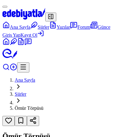
Ana Sayfa
Şiirler
Yazılar
Forum
Günce
Giriş Yap
Kayıt Ol
Ana Sayfa
Şiirler
Ömür Törpüsü
Ömür Törpüsü