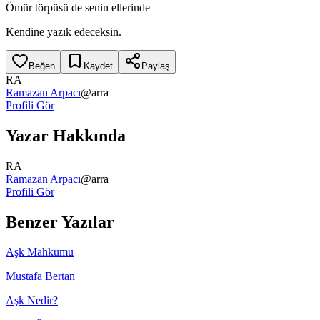
Ömür törpüsü de senin ellerinde
Kendine yazık edeceksin.
Beğen
Kaydet
Paylaş
RA
Ramazan Arpacı
@
arra
Profili Gör
Yazar Hakkında
RA
Ramazan Arpacı
@
arra
Profili Gör
Benzer Yazılar
Aşk Mahkumu
Mustafa Bertan
Aşk Nedir?