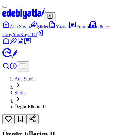
Ana Sayfa
Şiirler
Yazılar
Forum
Günce
Giriş Yap
Kayıt Ol
Ana Sayfa
Şiirler
Özgür Ellerim II
Özgür Ellerim II