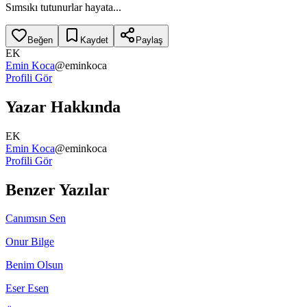
Sımsıkı tutunurlar hayata...
Beğen
Kaydet
Paylaş
EK
Emin Koca
@
eminkoca
Profili Gör
Yazar Hakkında
EK
Emin Koca
@
eminkoca
Profili Gör
Benzer Yazılar
Canımsın Sen
Onur Bilge
Benim Olsun
Eser Esen