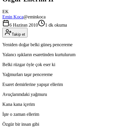
EK
Emin Koca
@
eminkoca
6 Haziran 2010
1 dk okuma
Takip et
Yeniden doğar belki güneş pencereme
Yalancı ışıkların esaretinden kurtulurum
Belki rüzgar öyle çok eser ki
Yağmurları taşır pencereme
Esaret demirlerine yapışır ellerim
Avuçlarımdaki yağmuru
Kana kana içerim
İşte o zaman ellerim
Özgür bir insan gibi